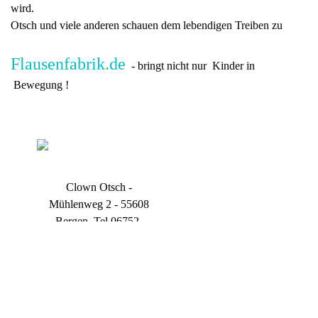
wird.
Otsch und viele anderen schauen dem lebendigen Treiben zu
Flausenfabrik.de
- bringt nicht nur Kinder in
Bewegung !
Clown Otsch -
Mühlenweg 2 - 55608
Bergen
Tel 06752-
913020
Zurück zum Seiteninhalt
2026@otsch.de
oder
Büro Stuttgart
Adlerstr.20 - 70199
Stuttgart