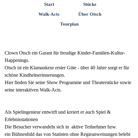
Direkt zum Seiteninhalt
Menü überspringen
Start
Stücke
▼
Walk-Acts
Über Otsch
Tourplan
Clown Otsch ein Garant für freudige Kinder-Familien-Kultur-
Happenings.
Otsch ist ein Klamaukeur erster Güte - über 40 Jahre sorgt er für
schöne Kindheitserinnerungen.
Hier finden Sie seine Show Programme und Theaterstücke
sowie
seine interaktiven Walk-Acts.
Als Spielingenieur entwirft und kreiert er auch Spiel &
Erlebnisstationen
Die Besucher verwandeln sich in aktive Teilnehmer bzw.
ein Bühnenbild das von Statisten ohne Regieanweisungen belebt